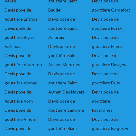
Vallee
gouttière Saint
Devis pose de
Devis pose de
Baudel
gouttière Gardefort
gouttière Entrois
Devis pose de
Devis pose de
Devis pose de
gouttière Saint
gouttière Fussy
gouttière Bigny
Ambroix
Devis pose de
Vallenay
Devis pose de
gouttière Foecy
Devis pose de
gouttière Saint
Devis pose de
gouttière Vouzeron
Amand Montrond
gouttière Flavigny
Devis pose de
Devis pose de
Devis pose de
gouttière Vornay
gouttière Saint
gouttière Feux
Devis pose de
Aignan Des Noyers
Devis pose de
gouttière Vorly
Devis pose de
gouttière
Devis pose de
gouttière Sagonne
Faverdines
gouttière Vinon
Devis pose de
Devis pose de
Devis pose de
gouttière Rians
gouttière Farges En