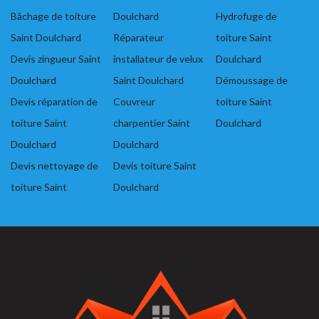
Bâchage de toiture
Doulchard
Hydrofuge de
Saint Doulchard
Réparateur
toiture Saint
Devis zingueur Saint
installateur de velux
Doulchard
Doulchard
Saint Doulchard
Démoussage de
Devis réparation de
Couvreur
toiture Saint
toiture Saint
charpentier Saint
Doulchard
Doulchard
Doulchard
Devis nettoyage de
Devis toiture Saint
toiture Saint
Doulchard