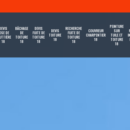
PEINTURE
DEVIS
BÂCHAGE
DEVIS
RECHERCHE
DEVIS
COUVREUR
SUR
OSE DE
DE
FUITE DE
FUITE DE
TOITURE
CHARPENTIER
TUILE ET
I
UTTIÈRE
TOITURE
TOITURE
TOITURE
18
18
TOITURE
18
18
18
18
18