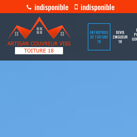
indisponible
indisponible
ENTREPRISE
DEVIS
P
DE TOITURE
ZINGUEUR
GO
18
18