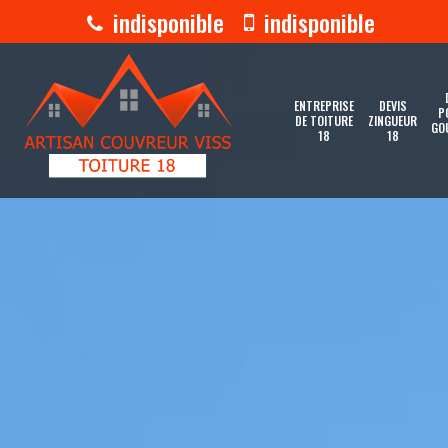
indisponible
indisponible
ENTREPRISE
DEVIS
P
DE TOITURE
ZINGUEUR
GO
18
18