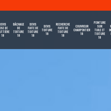
PEINTURE
DEVIS
BÂCHAGE
DEVIS
RECHERCHE
DEVIS
COUVREUR
SUR
OSE DE
DE
FUITE DE
FUITE DE
TOITURE
CHARPENTIER
TUILE ET
I
UTTIÈRE
TOITURE
TOITURE
TOITURE
18
18
TOITURE
18
18
18
18
18