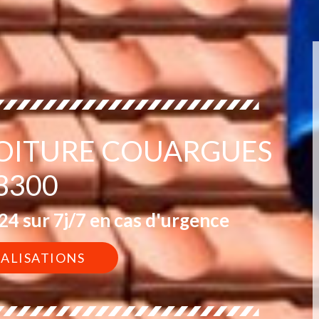
TOITURE COUARGUES
8300
4 sur 7j/7 en cas d'urgence
ÉALISATIONS