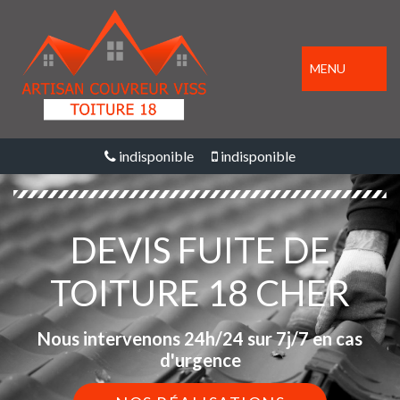
MENU
indisponible
indisponible
DEVIS FUITE DE
TOITURE 18 CHER
Nous intervenons 24h/24 sur 7j/7 en cas
d'urgence