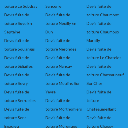
toiture Le Subdray
Sancerre
Devis fuite de
Devis fuite de
Devis fuite de
toiture Chaumont
toiture Soye En
toiture Neuilly En
Devis fuite de
Septaine
Dun
toiture Chaumoux
Devis fuite de
Devis fuite de
Marcilly
toiture Soulangis
toiture Nerondes
Devis fuite de
Devis fuite de
Devis fuite de
toiture Le Chatelet
toiture Sidiailles
toiture Nancay
Devis fuite de
Devis fuite de
Devis fuite de
toiture Chateauneuf
toiture Sevry
toiture Moulins Sur
Sur Cher
Devis fuite de
Yevre
Devis fuite de
toiture Serruelles
Devis fuite de
toiture
Devis fuite de
toiture Morthomiers
Chateaumeillant
toiture Sens
Devis fuite de
Devis fuite de
Beaujeu
toiture Morogues
toiture Chassy