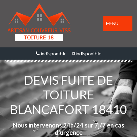
MENU
indisponible
indisponible
DEVIS FUITE DE
TOITURE
BLANCAFORT 18410
Nous intervenons 24h/24 sur 7j/7 en cas
d'urgence