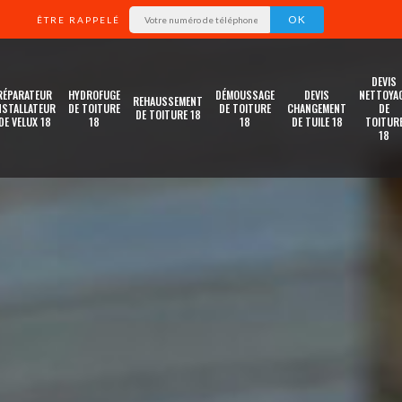
ÊTRE RAPPELÉ
DEVIS
RÉPARATEUR
HYDROFUGE
DÉMOUSSAGE
DEVIS
NETTOYA
REHAUSSEMENT
NSTALLATEUR
DE TOITURE
DE TOITURE
CHANGEMENT
DE
DE TOITURE 18
DE VELUX 18
18
18
DE TUILE 18
TOITUR
18