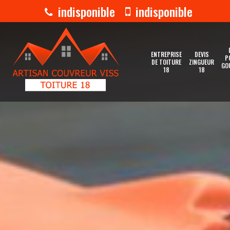
indisponible
indisponible
ENTREPRISE
DEVIS
P
DE TOITURE
ZINGUEUR
GO
18
18