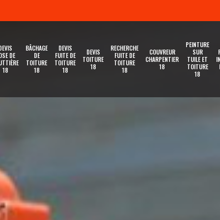
PEINTURE
DEVIS
BÂCHAGE
DEVIS
RECHERCHE
DEVIS
COUVREUR
SUR
OSE DE
DE
FUITE DE
FUITE DE
TOITURE
CHARPENTIER
TUILE ET
I
UTTIÈRE
TOITURE
TOITURE
TOITURE
18
18
TOITURE
18
18
18
18
18