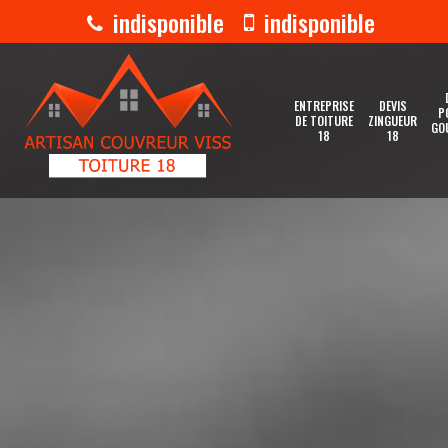
indisponible
indisponible
ENTREPRISE
DEVIS
P
DE TOITURE
ZINGUEUR
GO
18
18