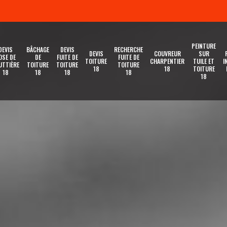
PEINTURE
DEVIS
BÂCHAGE
DEVIS
RECHERCHE
DEVIS
COUVREUR
SUR
OSE DE
DE
FUITE DE
FUITE DE
TOITURE
CHARPENTIER
TUILE ET
I
UTTIÈRE
TOITURE
TOITURE
TOITURE
18
18
TOITURE
18
18
18
18
18