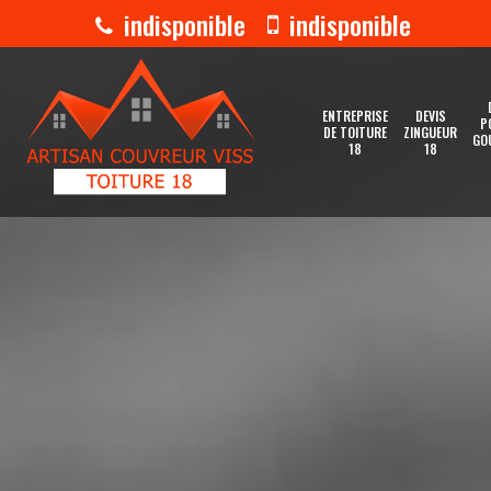
indisponible
indisponible
ENTREPRISE
DEVIS
P
DE TOITURE
ZINGUEUR
GO
18
18