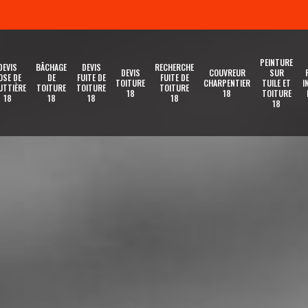
PEINTURE
DEVIS
BÂCHAGE
DEVIS
RECHERCHE
DEVIS
COUVREUR
SUR
OSE DE
DE
FUITE DE
FUITE DE
TOITURE
CHARPENTIER
TUILE ET
I
UTTIÈRE
TOITURE
TOITURE
TOITURE
18
18
TOITURE
18
18
18
18
18