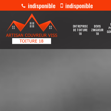
indisponible
indisponible
ENTREPRISE
DEVIS
P
DE TOITURE
ZINGUEUR
GO
18
18