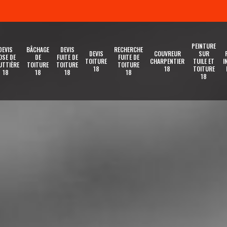
PEINTURE
DEVIS
BÂCHAGE
DEVIS
RECHERCHE
DEVIS
COUVREUR
SUR
OSE DE
DE
FUITE DE
FUITE DE
TOITURE
CHARPENTIER
TUILE ET
I
UTTIÈRE
TOITURE
TOITURE
TOITURE
18
18
TOITURE
18
18
18
18
18