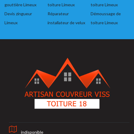
gouttière Limeux
toiture Limeux
toiture Limeux
Devis zingueur
Réparateur
Démoussage de
Limeux
installateur de velux
toiture Limeux
indisponible