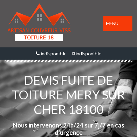
MENU
indisponible
indisponible
DEVIS FUITE DE
TOITURE MERY SUR
CHER 18100
Nous intervenons 24h/24 sur 7j/7 en cas
d'urgence