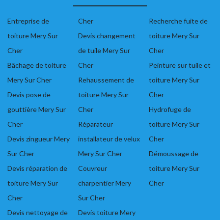
Entreprise de
Cher
Recherche fuite de
toiture Mery Sur
Devis changement
toiture Mery Sur
Cher
de tuile Mery Sur
Cher
Bâchage de toiture
Cher
Peinture sur tuile et
Mery Sur Cher
Rehaussement de
toiture Mery Sur
Devis pose de
toiture Mery Sur
Cher
gouttière Mery Sur
Cher
Hydrofuge de
Cher
Réparateur
toiture Mery Sur
Devis zingueur Mery
installateur de velux
Cher
Sur Cher
Mery Sur Cher
Démoussage de
Devis réparation de
Couvreur
toiture Mery Sur
toiture Mery Sur
charpentier Mery
Cher
Cher
Sur Cher
Devis nettoyage de
Devis toiture Mery