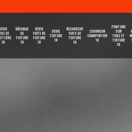
PEINTURE
DEVIS
BÂCHAGE
DEVIS
RECHERCHE
DEVIS
COUVREUR
SUR
OSE DE
DE
FUITE DE
FUITE DE
TOITURE
CHARPENTIER
TUILE ET
I
UTTIÈRE
TOITURE
TOITURE
TOITURE
18
18
TOITURE
18
18
18
18
18