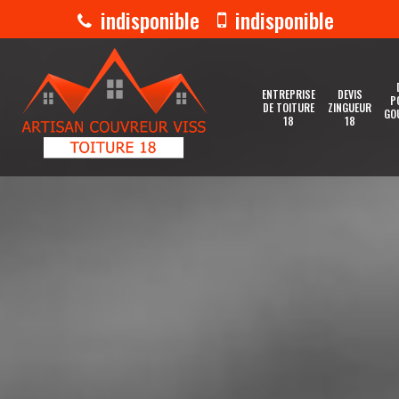
indisponible
indisponible
ENTREPRISE
DEVIS
P
DE TOITURE
ZINGUEUR
GO
18
18