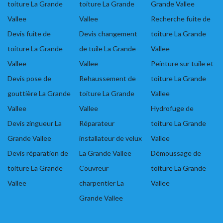
toiture La Grande
toiture La Grande
Grande Vallee
Vallee
Vallee
Recherche fuite de
Devis fuite de
Devis changement
toiture La Grande
toiture La Grande
de tuile La Grande
Vallee
Vallee
Vallee
Peinture sur tuile et
Devis pose de
Rehaussement de
toiture La Grande
gouttière La Grande
toiture La Grande
Vallee
Vallee
Vallee
Hydrofuge de
Devis zingueur La
Réparateur
toiture La Grande
Grande Vallee
installateur de velux
Vallee
Devis réparation de
La Grande Vallee
Démoussage de
toiture La Grande
Couvreur
toiture La Grande
Vallee
charpentier La
Vallee
Grande Vallee