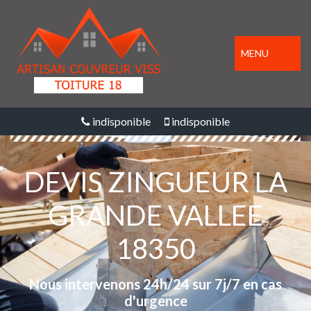
MENU
indisponible
indisponible
DEVIS ZINGUEUR LA
GRANDE VALLEE
18350
Nous intervenons 24h/24 sur 7j/7 en cas
d'urgence