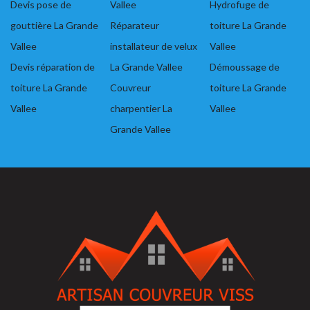
Devis pose de
Vallee
Hydrofuge de
gouttière La Grande
Réparateur
toiture La Grande
Vallee
installateur de velux
Vallee
Devis réparation de
La Grande Vallee
Démoussage de
toiture La Grande
Couvreur
toiture La Grande
Vallee
charpentier La
Vallee
Grande Vallee