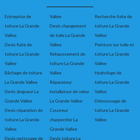
Entreprise de
Vallee
Recherche fuite de
toiture La Grande
Devis changement
toiture La Grande
Vallee
de tuile La Grande
Vallee
Devis fuite de
Vallee
Peinture sur tuile et
toiture La Grande
Rehaussement de
toiture La Grande
Vallee
toiture La Grande
Vallee
Bâchage de toiture
Vallee
Hydrofuge de
La Grande Vallee
Réparateur
toiture La Grande
Devis zingueur La
installateur de velux
Vallee
Grande Vallee
La Grande Vallee
Démoussage de
Devis réparation de
Couvreur
toiture La Grande
toiture La Grande
charpentier La
Vallee
Vallee
Grande Vallee
Devis nettoyage de
Devis toiture La