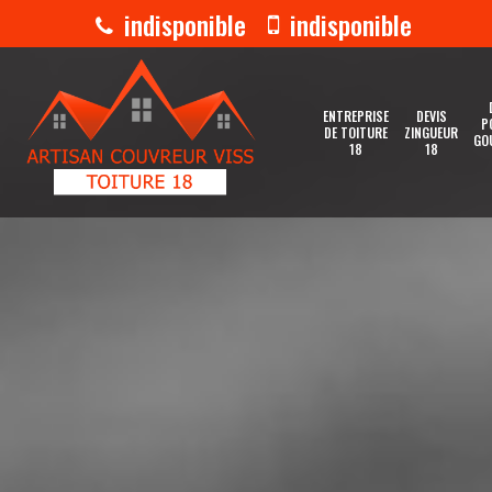
indisponible
indisponible
ENTREPRISE
DEVIS
P
DE TOITURE
ZINGUEUR
GO
18
18