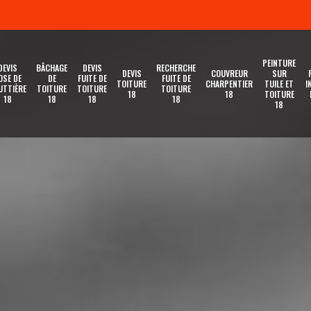
PEINTURE
DEVIS
BÂCHAGE
DEVIS
RECHERCHE
DEVIS
COUVREUR
SUR
OSE DE
DE
FUITE DE
FUITE DE
TOITURE
CHARPENTIER
TUILE ET
I
UTTIÈRE
TOITURE
TOITURE
TOITURE
18
18
TOITURE
18
18
18
18
18