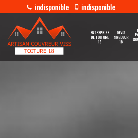
indisponible
indisponible
ENTREPRISE
DEVIS
P
DE TOITURE
ZINGUEUR
GO
18
18