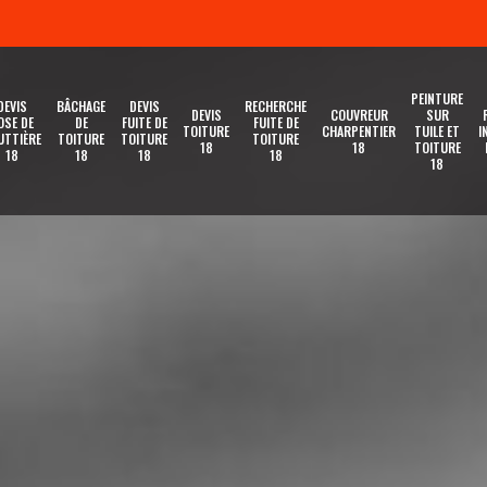
PEINTURE
DEVIS
BÂCHAGE
DEVIS
RECHERCHE
DEVIS
COUVREUR
SUR
OSE DE
DE
FUITE DE
FUITE DE
TOITURE
CHARPENTIER
TUILE ET
I
UTTIÈRE
TOITURE
TOITURE
TOITURE
18
18
TOITURE
18
18
18
18
18