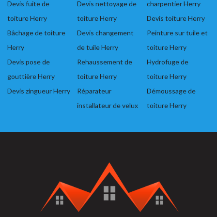
Devis fuite de
Devis nettoyage de
charpentier Herry
toiture Herry
toiture Herry
Devis toiture Herry
Bâchage de toiture
Devis changement
Peinture sur tuile et
Herry
de tuile Herry
toiture Herry
Devis pose de
Rehaussement de
Hydrofuge de
gouttière Herry
toiture Herry
toiture Herry
Devis zingueur Herry
Réparateur
Démoussage de
installateur de velux
toiture Herry