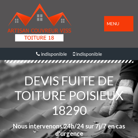
MENU
indisponible
indisponible
DEVIS FUITE DE
TOITURE POISIEUX
18290
Nous intervenons 24h/24 sur 7j/7 en cas
d'urgence