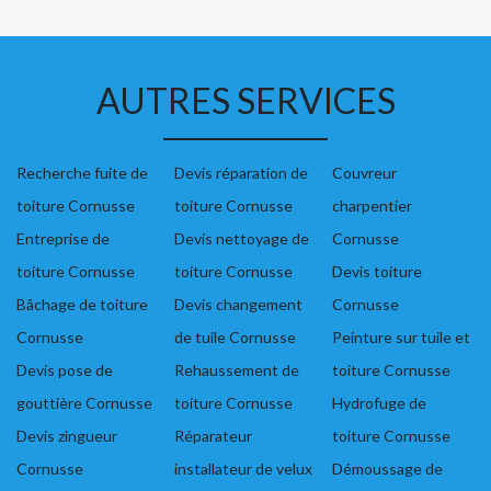
AUTRES SERVICES
Recherche fuite de
Devis réparation de
Couvreur
toiture Cornusse
toiture Cornusse
charpentier
Entreprise de
Devis nettoyage de
Cornusse
toiture Cornusse
toiture Cornusse
Devis toiture
Bâchage de toiture
Devis changement
Cornusse
Cornusse
de tuile Cornusse
Peinture sur tuile et
Devis pose de
Rehaussement de
toiture Cornusse
gouttière Cornusse
toiture Cornusse
Hydrofuge de
Devis zingueur
Réparateur
toiture Cornusse
Cornusse
installateur de velux
Démoussage de