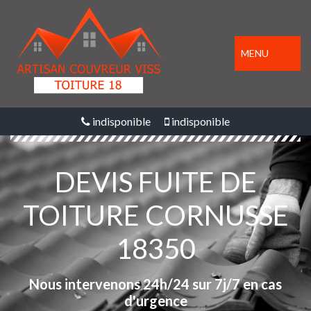
MENU
indisponible
indisponible
DEVIS FUITE DE
TOITURE CORNUSSE
18350
Nous intervenons 24h/24 sur 7j/7 en cas
d'urgence