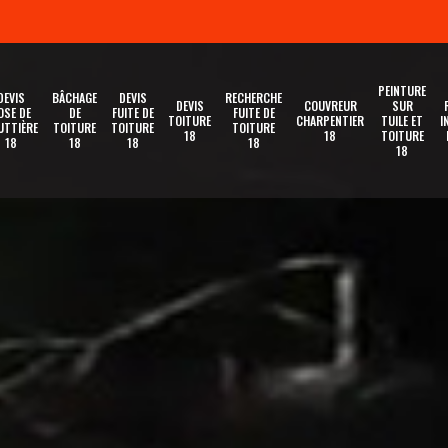
PEINTURE
DEVIS
BÂCHAGE
DEVIS
RECHERCHE
DEVIS
COUVREUR
SUR
OSE DE
DE
FUITE DE
FUITE DE
TOITURE
CHARPENTIER
TUILE ET
I
UTTIÈRE
TOITURE
TOITURE
TOITURE
18
18
TOITURE
18
18
18
18
18