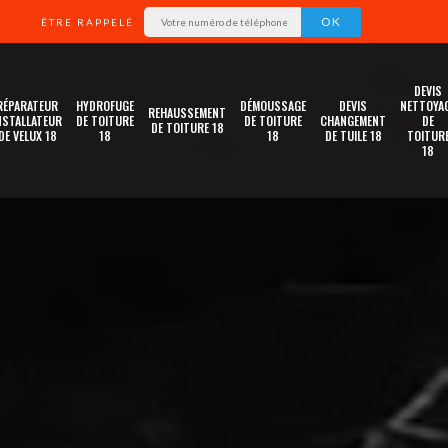
ÊTRE RAPPELÉ
DEVIS
RÉPARATEUR
HYDROFUGE
DÉMOUSSAGE
DEVIS
NETTOYA
REHAUSSEMENT
NSTALLATEUR
DE TOITURE
DE TOITURE
CHANGEMENT
DE
DE TOITURE 18
DE VELUX 18
18
18
DE TUILE 18
TOITUR
18