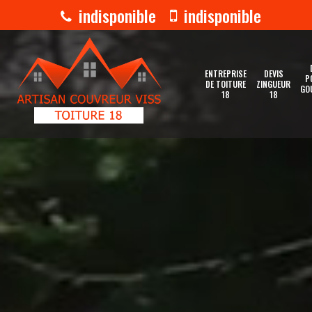
indisponible
indisponible
ENTREPRISE
DEVIS
P
DE TOITURE
ZINGUEUR
GO
18
18