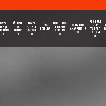
PEINTURE
DEVIS
BÂCHAGE
DEVIS
RECHERCHE
DEVIS
COUVREUR
SUR
OSE DE
DE
FUITE DE
FUITE DE
TOITURE
CHARPENTIER
TUILE ET
I
UTTIÈRE
TOITURE
TOITURE
TOITURE
18
18
TOITURE
18
18
18
18
18