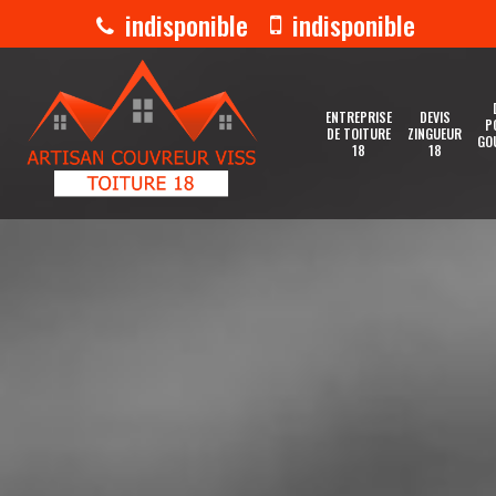
indisponible
indisponible
ENTREPRISE
DEVIS
P
DE TOITURE
ZINGUEUR
GO
18
18