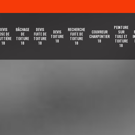
PEINTURE
DEVIS
BÂCHAGE
DEVIS
RECHERCHE
DEVIS
COUVREUR
SUR
OSE DE
DE
FUITE DE
FUITE DE
TOITURE
CHARPENTIER
TUILE ET
I
UTTIÈRE
TOITURE
TOITURE
TOITURE
18
18
TOITURE
18
18
18
18
18