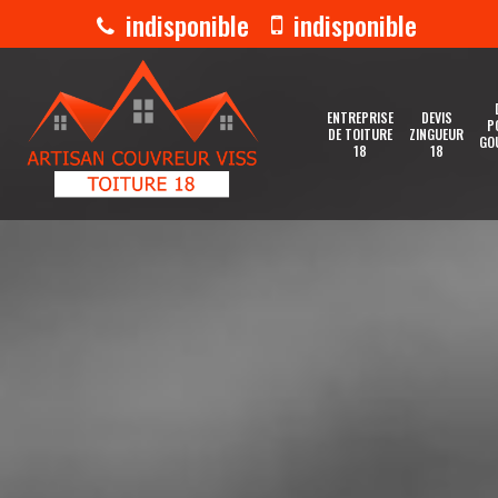
indisponible
indisponible
ENTREPRISE
DEVIS
P
DE TOITURE
ZINGUEUR
GO
18
18