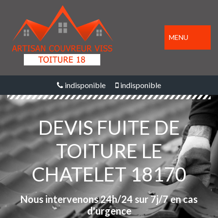
MENU
indisponible
indisponible
DEVIS FUITE DE
TOITURE LE
CHATELET 18170
Nous intervenons 24h/24 sur 7j/7 en cas
d'urgence