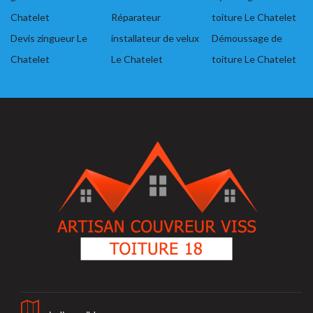
Chatelet
Réparateur
toiture Le Chatelet
Devis zingueur Le
installateur de velux
Démoussage de
Chatelet
Le Chatelet
toiture Le Chatelet