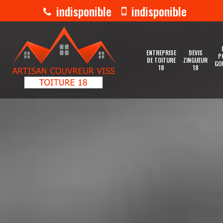
indisponible
indisponible
ENTREPRISE
DEVIS
P
DE TOITURE
ZINGUEUR
GO
18
18