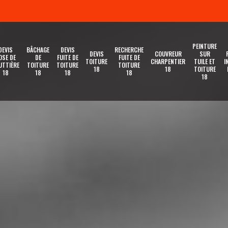
PEINTURE
DEVIS
BÂCHAGE
DEVIS
RECHERCHE
DEVIS
COUVREUR
SUR
OSE DE
DE
FUITE DE
FUITE DE
TOITURE
CHARPENTIER
TUILE ET
I
UTTIÈRE
TOITURE
TOITURE
TOITURE
18
18
TOITURE
18
18
18
18
18