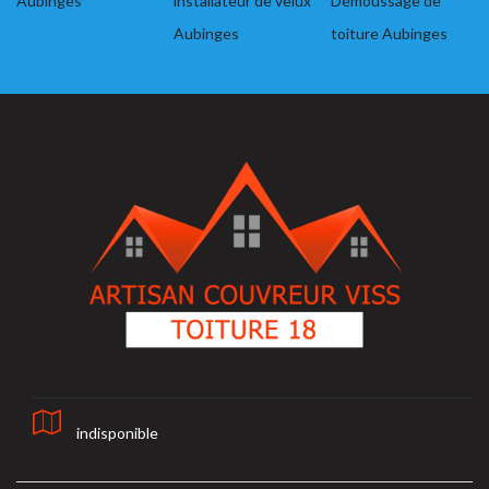
Aubinges
installateur de velux
Démoussage de
Aubinges
toiture Aubinges
indisponible