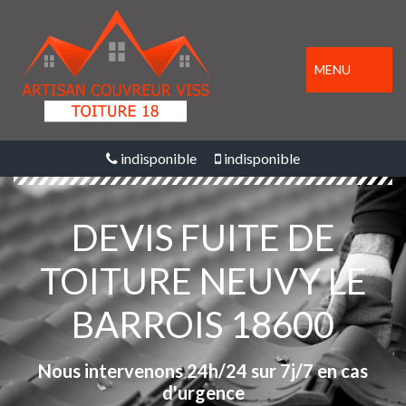
MENU
indisponible
indisponible
DEVIS FUITE DE
TOITURE NEUVY LE
BARROIS 18600
Nous intervenons 24h/24 sur 7j/7 en cas
d'urgence