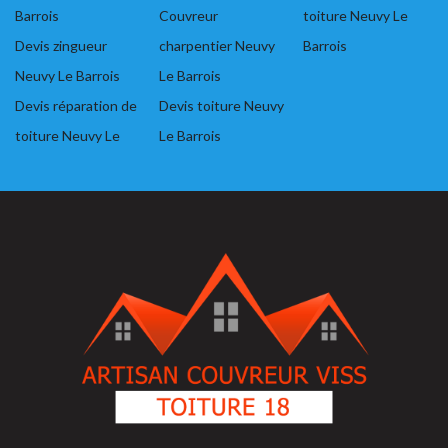
Barrois
Couvreur
toiture Neuvy Le
Devis zingueur
charpentier Neuvy
Barrois
Neuvy Le Barrois
Le Barrois
Devis réparation de
Devis toiture Neuvy
toiture Neuvy Le
Le Barrois