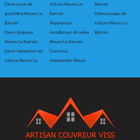
Devis pose de
toiture Neuvy Le
Barrois
gouttière Neuvy Le
Barrois
Démoussage de
Barrois
Réparateur
toiture Neuvy Le
Devis zingueur
installateur de velux
Barrois
Neuvy Le Barrois
Neuvy Le Barrois
Devis réparation de
Couvreur
toiture Neuvy Le
charpentier Neuvy