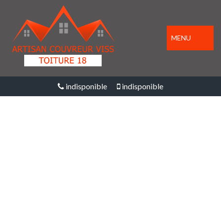
MENU
indisponible
indisponible
ENTREPRISE
PEINTURE SUR TUILE
ET TOITURE NEUVY LE
BARROIS 18600