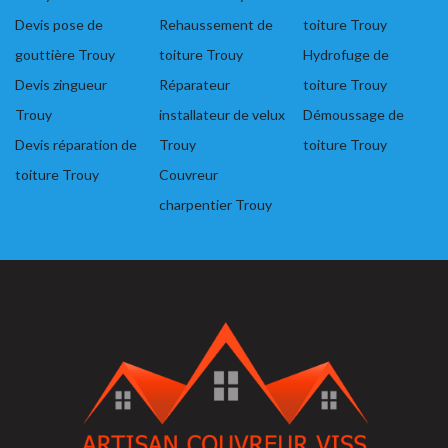
Devis pose de
Rehaussement de
toiture Trouy
gouttière Trouy
toiture Trouy
Hydrofuge de
Devis zingueur
Réparateur
toiture Trouy
Trouy
installateur de velux
Démoussage de
Devis réparation de
Trouy
toiture Trouy
toiture Trouy
Couvreur
charpentier Trouy