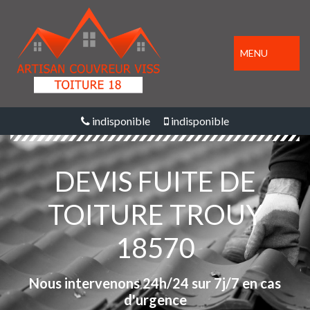
MENU
indisponible
indisponible
DEVIS FUITE DE
TOITURE TROUY
18570
Nous intervenons 24h/24 sur 7j/7 en cas
d'urgence