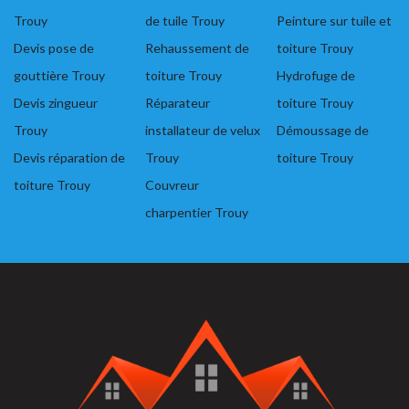
Trouy
de tuile Trouy
Peinture sur tuile et
Devis pose de
Rehaussement de
toiture Trouy
gouttière Trouy
toiture Trouy
Hydrofuge de
Devis zingueur
Réparateur
toiture Trouy
Trouy
installateur de velux
Démoussage de
Devis réparation de
Trouy
toiture Trouy
toiture Trouy
Couvreur
charpentier Trouy