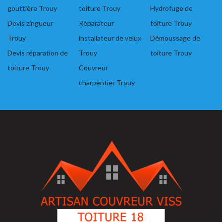
gouttière Trouy
toiture Trouy
Hydrofuge de
Devis zingueur
Réparateur
toiture Trouy
Trouy
installateur de velux
Démoussage de
Devis réparation de
Trouy
toiture Trouy
toiture Trouy
Couvreur
charpentier Trouy