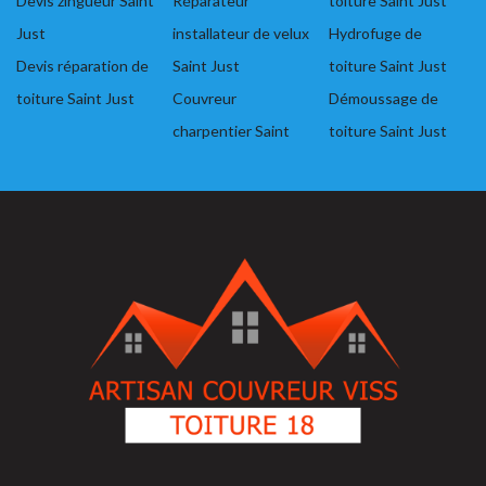
Devis zingueur Saint
Réparateur
toiture Saint Just
Just
installateur de velux
Hydrofuge de
Devis réparation de
Saint Just
toiture Saint Just
toiture Saint Just
Couvreur
Démoussage de
charpentier Saint
toiture Saint Just