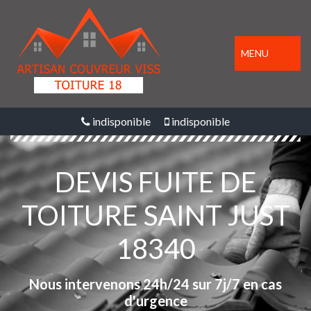
MENU
indisponible
indisponible
DEVIS FUITE DE
TOITURE SAINT JUST
18340
Nous intervenons 24h/24 sur 7j/7 en cas
d'urgence