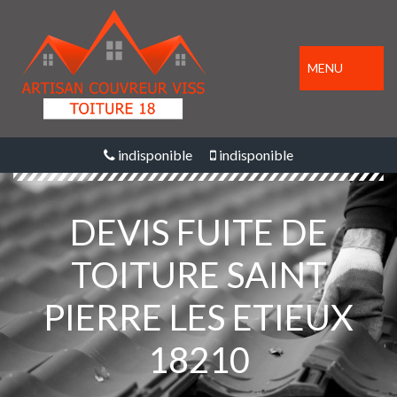
MENU
indisponible
indisponible
DEVIS FUITE DE
TOITURE SAINT
PIERRE LES ETIEUX
18210