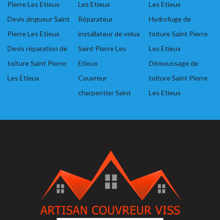
Pierre Les Etieux
Les Etieux
Les Etieux
Devis zingueur Saint
Réparateur
Hydrofuge de
Pierre Les Etieux
installateur de velux
toiture Saint Pierre
Devis réparation de
Saint Pierre Les
Les Etieux
toiture Saint Pierre
Etieux
Démoussage de
Les Etieux
Couvreur
toiture Saint Pierre
charpentier Saint
Les Etieux