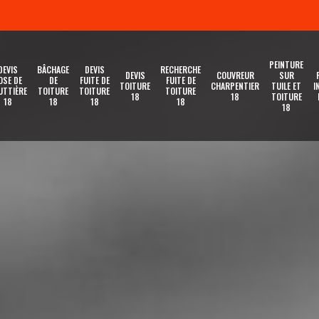
PEINTURE
DEVIS
BÂCHAGE
DEVIS
RECHERCHE
DEVIS
COUVREUR
SUR
OSE DE
DE
FUITE DE
FUITE DE
TOITURE
CHARPENTIER
TUILE ET
I
UTTIÈRE
TOITURE
TOITURE
TOITURE
18
18
TOITURE
18
18
18
18
18