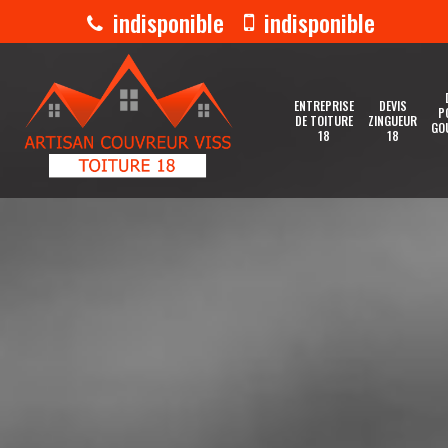
indisponible
indisponible
ENTREPRISE
DEVIS
P
DE TOITURE
ZINGUEUR
GO
18
18