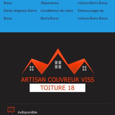
Bouy
Réparateur
toiture Berry Bouy
Devis zingueur Berry
installateur de velux
Démoussage de
Bouy
Berry Bouy
toiture Berry Bouy
indisponible