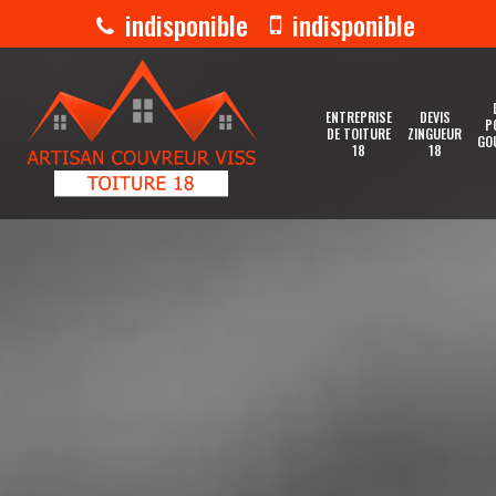
indisponible
indisponible
ENTREPRISE
DEVIS
P
DE TOITURE
ZINGUEUR
GO
18
18