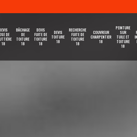
PEINTURE
DEVIS
BÂCHAGE
DEVIS
RECHERCHE
DEVIS
COUVREUR
SUR
OSE DE
DE
FUITE DE
FUITE DE
TOITURE
CHARPENTIER
TUILE ET
I
UTTIÈRE
TOITURE
TOITURE
TOITURE
18
18
TOITURE
18
18
18
18
18