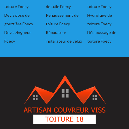
toiture Foecy
de tuile Foecy
toiture Foecy
Devis pose de
Rehaussement de
Hydrofuge de
gouttière Foecy
toiture Foecy
toiture Foecy
Devis zingueur
Réparateur
Démoussage de
Foecy
installateur de velux
toiture Foecy