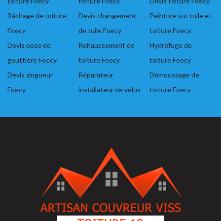
toiture Foecy
toiture Foecy
Devis toiture Foecy
Bâchage de toiture
Devis changement
Peinture sur tuile et
Foecy
de tuile Foecy
toiture Foecy
Devis pose de
Rehaussement de
Hydrofuge de
gouttière Foecy
toiture Foecy
toiture Foecy
Devis zingueur
Réparateur
Démoussage de
Foecy
installateur de velux
toiture Foecy