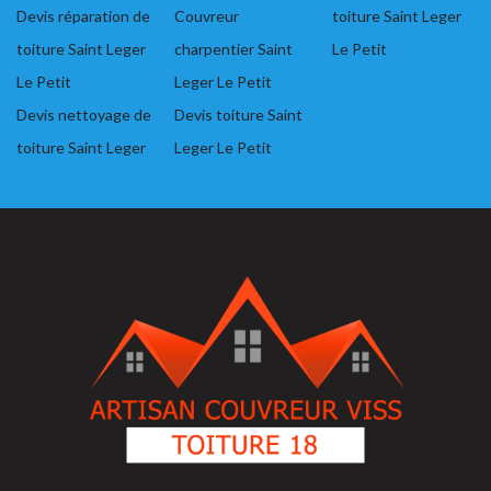
Devis réparation de
Couvreur
toiture Saint Leger
toiture Saint Leger
charpentier Saint
Le Petit
Le Petit
Leger Le Petit
Devis nettoyage de
Devis toiture Saint
toiture Saint Leger
Leger Le Petit