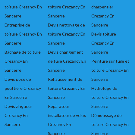
toiture Crezancy En
toiture Crezancy En
charpentier
Sancerre
Sancerre
Crezancy En
Entreprise de
Devis nettoyage de
Sancerre
toiture Crezancy En
toiture Crezancy En
Devis toiture
Sancerre
Sancerre
Crezancy En
Bâchage de toiture
Devis changement
Sancerre
Crezancy En
de tuile Crezancy En
Peinture sur tuile et
Sancerre
Sancerre
toiture Crezancy En
Devis pose de
Rehaussement de
Sancerre
gouttière Crezancy
toiture Crezancy En
Hydrofuge de
En Sancerre
Sancerre
toiture Crezancy En
Devis zingueur
Réparateur
Sancerre
Crezancy En
installateur de velux
Démoussage de
Sancerre
Crezancy En
toiture Crezancy En
Sancerre
Sancerre