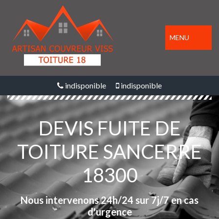
MENU
indisponible
indisponible
DEVIS FUITE DE
TOITURE SANCERRE
18300
Nous intervenons 24h/24 sur 7j/7 en cas
d'urgence