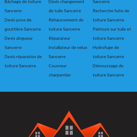
Bâchage de toiture
Devis changement
Sancerre
Sancerre
de tuile Sancerre
Recherche fuite de
Devis pose de
Rehaussement de
toiture Sancerre
gouttière Sancerre
toiture Sancerre
Peinture sur tuile et
Devis zingueur
Réparateur
toiture Sancerre
Sancerre
installateur de velux
Hydrofuge de
Devis réparation de
Sancerre
toiture Sancerre
toiture Sancerre
Couvreur
Démoussage de
charpentier
toiture Sancerre