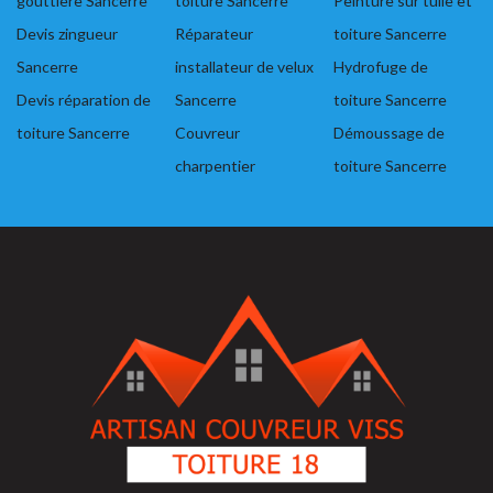
gouttière Sancerre
toiture Sancerre
Peinture sur tuile et
Devis zingueur
Réparateur
toiture Sancerre
Sancerre
installateur de velux
Hydrofuge de
Devis réparation de
Sancerre
toiture Sancerre
toiture Sancerre
Couvreur
Démoussage de
charpentier
toiture Sancerre