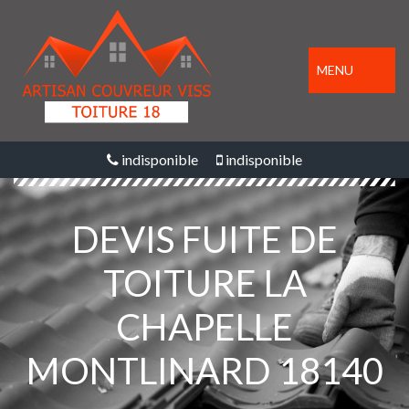
MENU
indisponible
indisponible
DEVIS FUITE DE
TOITURE LA
CHAPELLE
MONTLINARD 18140