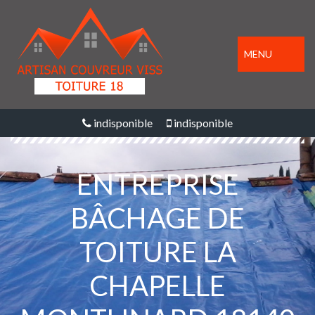
MENU
indisponible
indisponible
ENTREPRISE
BÂCHAGE DE
TOITURE LA
CHAPELLE