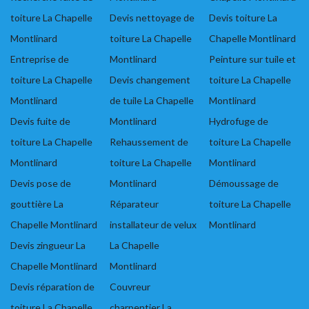
toiture La Chapelle
Devis nettoyage de
Devis toiture La
Montlinard
toiture La Chapelle
Chapelle Montlinard
Entreprise de
Montlinard
Peinture sur tuile et
toiture La Chapelle
Devis changement
toiture La Chapelle
Montlinard
de tuile La Chapelle
Montlinard
Devis fuite de
Montlinard
Hydrofuge de
toiture La Chapelle
Rehaussement de
toiture La Chapelle
Montlinard
toiture La Chapelle
Montlinard
Devis pose de
Montlinard
Démoussage de
gouttière La
Réparateur
toiture La Chapelle
Chapelle Montlinard
installateur de velux
Montlinard
Devis zingueur La
La Chapelle
Chapelle Montlinard
Montlinard
Devis réparation de
Couvreur
toiture La Chapelle
charpentier La