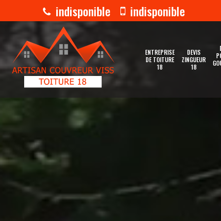
indisponible
indisponible
ENTREPRISE
DEVIS
P
DE TOITURE
ZINGUEUR
GO
18
18