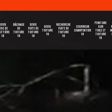
PEINTURE
DEVIS
BÂCHAGE
DEVIS
RECHERCHE
DEVIS
COUVREUR
SUR
OSE DE
DE
FUITE DE
FUITE DE
TOITURE
CHARPENTIER
TUILE ET
I
UTTIÈRE
TOITURE
TOITURE
TOITURE
18
18
TOITURE
18
18
18
18
18