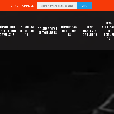
ÊTRE RAPPELÉ
DEVIS
RÉPARATEUR
HYDROFUGE
DÉMOUSSAGE
DEVIS
NETTOYA
REHAUSSEMENT
NSTALLATEUR
DE TOITURE
DE TOITURE
CHANGEMENT
DE
DE TOITURE 18
DE VELUX 18
18
18
DE TUILE 18
TOITUR
18