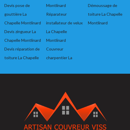
Devis pose de
Montlinard
Démoussage de
gouttière La
Réparateur
toiture La Chapelle
Chapelle Montlinard
installateur de velux
Montlinard
Devis zingueur La
La Chapelle
Chapelle Montlinard
Montlinard
Devis réparation de
Couvreur
toiture La Chapelle
charpentier La