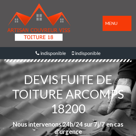
MENU
indisponible
indisponible
DEVIS FUITE DE
TOITURE ARCOMPS
18200
Nous intervenons 24h/24 sur 7j/7 en cas
d'urgence