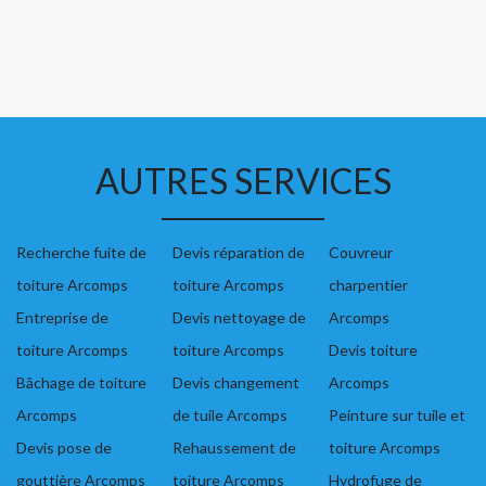
AUTRES SERVICES
Recherche fuite de
Devis réparation de
Couvreur
toiture Arcomps
toiture Arcomps
charpentier
Entreprise de
Devis nettoyage de
Arcomps
toiture Arcomps
toiture Arcomps
Devis toiture
Bâchage de toiture
Devis changement
Arcomps
Arcomps
de tuile Arcomps
Peinture sur tuile et
Devis pose de
Rehaussement de
toiture Arcomps
gouttière Arcomps
toiture Arcomps
Hydrofuge de