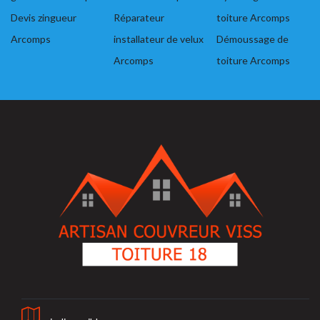
Devis zingueur
Réparateur
toiture Arcomps
Arcomps
installateur de velux
Démoussage de
Arcomps
toiture Arcomps