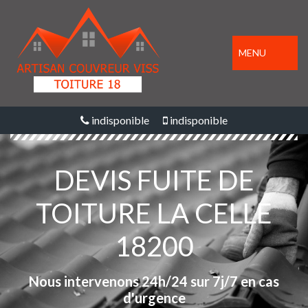
MENU
indisponible
indisponible
DEVIS FUITE DE
TOITURE LA CELLE
18200
Nous intervenons 24h/24 sur 7j/7 en cas
d'urgence