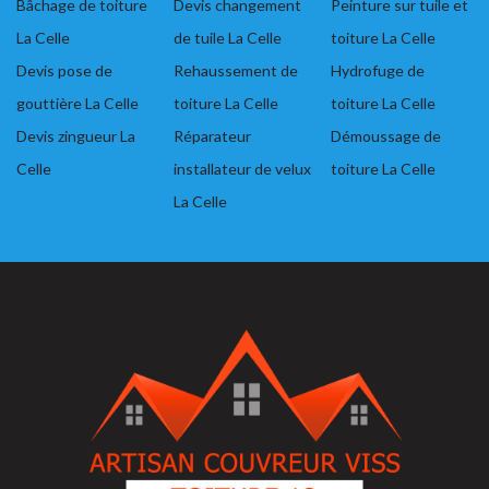
Bâchage de toiture
Devis changement
Peinture sur tuile et
La Celle
de tuile La Celle
toiture La Celle
Devis pose de
Rehaussement de
Hydrofuge de
gouttière La Celle
toiture La Celle
toiture La Celle
Devis zingueur La
Réparateur
Démoussage de
Celle
installateur de velux
toiture La Celle
La Celle